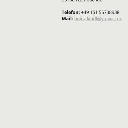
Telefon:
+49 151 55738938
Mail:
heinz.kindl@ya-wali.de