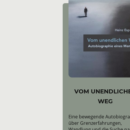
VOM UNENDLICH
WEG
Eine bewegende Autobiogra
über Grenzerfahrungen,
Wandlung und die Suche n