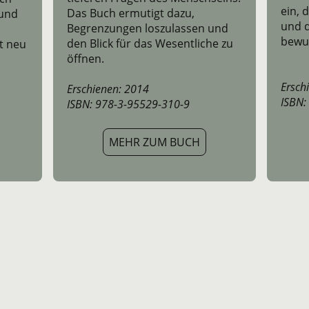
ein, 
Das Buch ermutigt dazu,
 und
und 
Begrenzungen loszulassen und
bewus
den Blick für das Wesentliche zu
t neu
öffnen.
Ersch
Erschienen: 2014
ISBN:
ISBN: 978-3-95529-310-9
MEHR ZUM BUCH