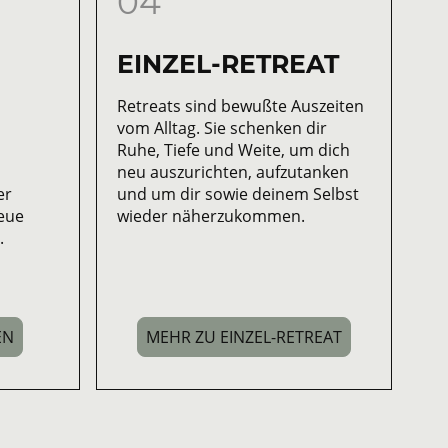
04
EINZEL-RETREAT
Retreats sind bewußte Auszeiten
vom Alltag. Sie schenken dir
Ruhe, Tiefe und Weite, um dich
neu auszurichten, aufzutanken
er
und um dir sowie deinem Selbst
eue
wieder näherzukommen.
g.
EN
MEHR ZU EINZEL-RETREAT