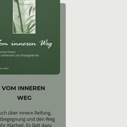
VOM INNEREN
WEG
uch über innere Reifung,
stbegegnung und den Weg
hr Klarheit. Es lädt dazu