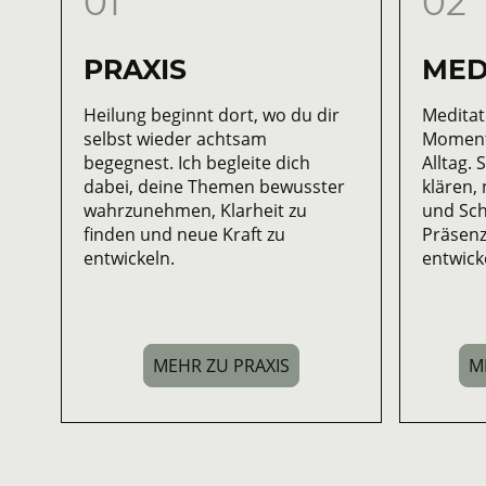
01
02
PRAXIS
MED
Heilung beginnt dort, wo du dir
Meditat
selbst wieder achtsam
Moment
begegnest. Ich begleite dich
Alltag. 
dabei, deine Themen bewusster
klären,
wahrzunehmen, Klarheit zu
und Sch
finden und neue Kraft zu
Präsenz
entwickeln.
entwick
MEHR ZU PRAXIS
M