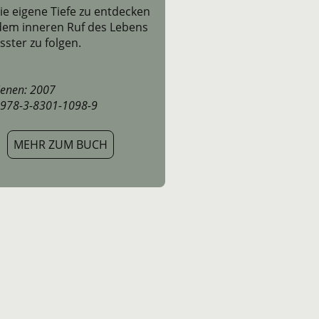
die eigene Tiefe zu entdecken
dem inneren Ruf des Lebens
ster zu folgen.
ienen: 2007
 978-3-8301-1098-9
MEHR ZUM BUCH