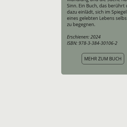
Sinn. Ein Buch, das berührt
dazu einlädt, sich im Spiegel
eines gelebten Lebens selbs
zu begegnen.
Erschienen: 2024
ISBN: 978-3-384-30106-2
MEHR ZUM BUCH