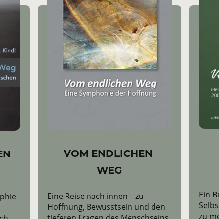
VOM ENDLICHEN
EN
WEG
Ein B
Eine Reise nach innen – zu
phie
Selb
Hoffnung, Bewusstsein und den
zu me
tieferen Fragen des Menschseins.
ach